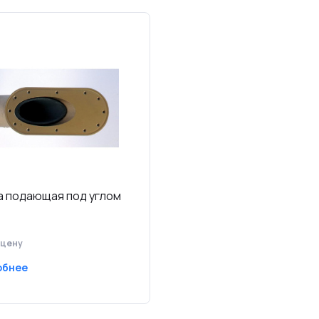
а подающая под углом
 цену
обнее