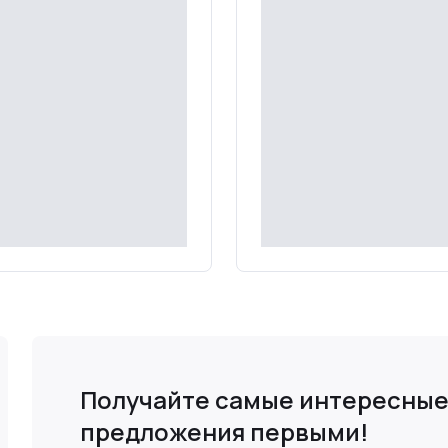
те цену
Уточняйте цену
робнее
Подробнее
Получайте самые интересны
предложения первыми!