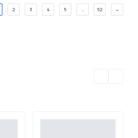
2
3
4
5
...
52
→