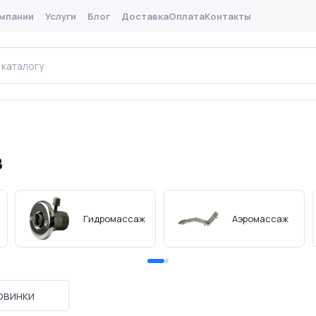
мпании
Услуги
Блог
Доставка
Оплата
Контакты
Поис
в
аттракционов
Горки и трамплины
Грибки и зонтики
Гидромассаж
Аэромассаж
овинки