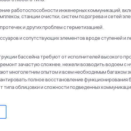
ение работоспособности инженерных коммуникаций, вкл
мплексы, станции очистки, систем подогрева и сетей эл
протечек и других проблем с герметизацией.
ссуаров и сопутствующих элементов вроде ступеней и л
трукции бассейна требуют от исполнителей высокого пр
 ремонт зачастую сложнее, нежели возводить водоем с н
ают многолетним опытом и всем необходимым багажом зн
рантировать полное восстановление функционирования б
от типа облицовки и сложности подведенных коммуникаци