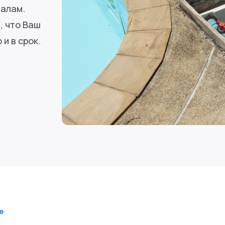
алам.
, что Ваш
и в срок.
е