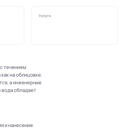
Услуги
 с течением
 как на облицовке,
тся, а инженерные
е вода обладает
ия и нанесение