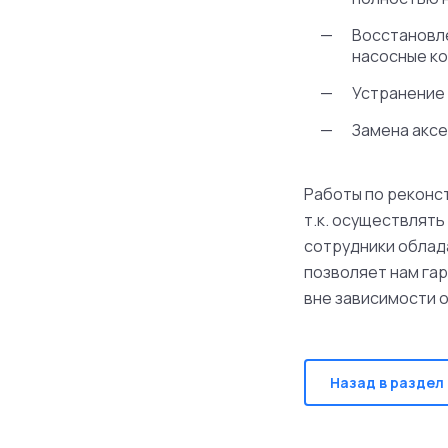
Восстановл
насосные ко
Устранение 
Замена аксе
Работы по реконс
т.к. осуществлять
сотрудники облад
позволяет нам га
вне зависимости 
Назад в раздел