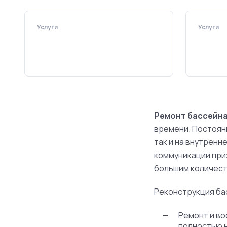
Услуги
Услуги
Ремонт бассейн
времени. Постоянн
так и на внутренн
коммуникации прих
большим количест
Реконструкция ба
Ремонт и во
полностью н