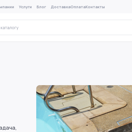
мпании
Услуги
Блог
Доставка
Оплата
Контакты
Поис
адача,