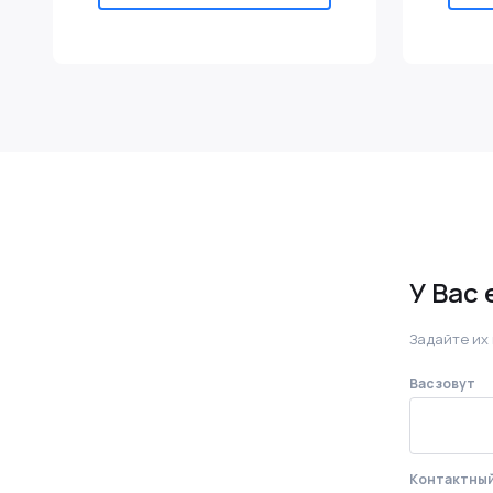
У Вас
Задайте их
Вас зовут
Контактны