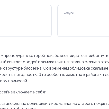
Услуги
а
- процедура, к которой неизбежно придется прибегнуть
ый контакт с водой и химикатами негативно сказываются
ей структуре бассейна. Со временем облицовка скалывае
одят в негодность. Это особенно заметно в районах, гд
вом примесей.
ссейна включает в себя:
сстановление облицовки, либо удаление старого покрыт
ового любого типа.