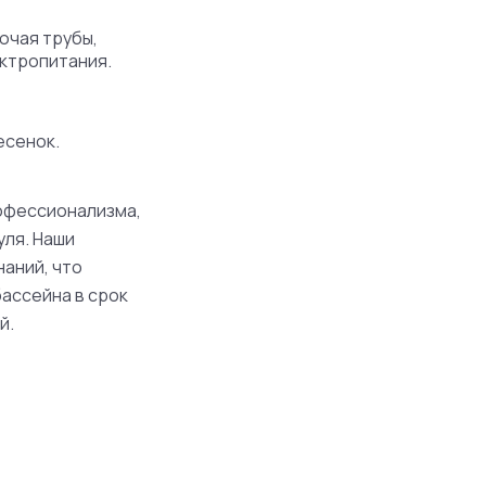
ючая трубы,
ектропитания.
есенок.
офессионализма,
уля. Наши
аний, что
ассейна в срок
й.