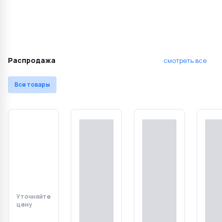
Распродажа
смотреть все
Все товары
Уточняйте
Уточняйте
Уточняйте
Уточ
цену
цену
цену
цену