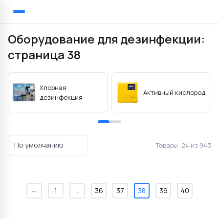
Главная
Каталог
Оборудование для дезинфекции
Назад
Оборудование для дезинфекции:
страница 38
екции Necon
Электролиз
Перистальтические
Хлорная
Активный кислород
дезинфекция
По умолчанию
Товары:
24 из 943
←
1
...
36
37
38
39
40