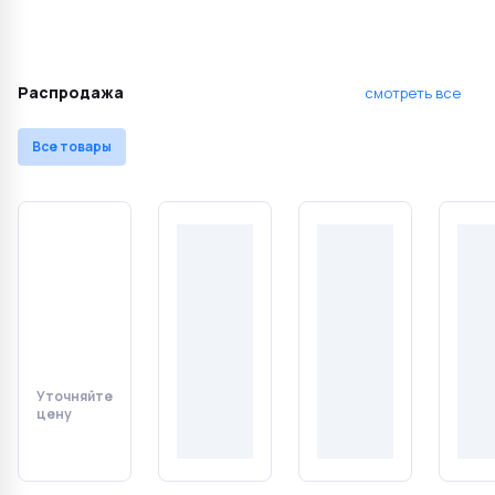
Распродажа
смотреть все
Все товары
Уточняйте
Уточняйте
Уточняйте
Уточ
цену
цену
цену
цену