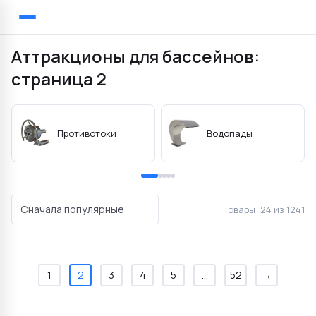
Главная
Каталог
Аттракционы для бассейнов
Назад
Аттракционы для бассейнов:
страница 2
Блоки управления аттракционами
Аксессуары для атт
Противотоки
Водопады
Сначала популярные
Товары:
24 из 1241
1
2
3
4
5
...
52
→